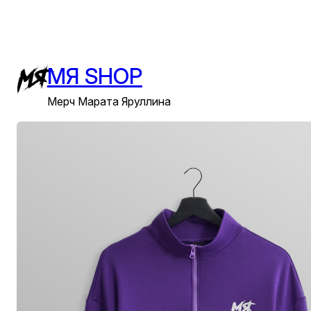
Перейти
к
содержимому
МЯ SHOP
Мерч Марата Яруллина