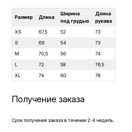
Ширина
Длина
Размер
Длина
под грудью
рукава
XS
67,5
52
73
S
69
54
73
M
70,5
56
74
L
72
58
76,5
XL
74
60
78
Получение заказа
Срок получения заказа в течении 2-4 недель.