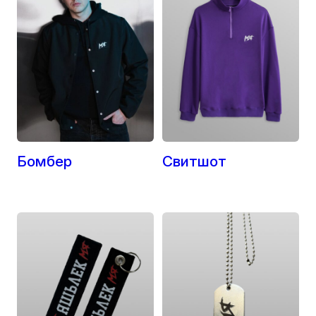
Бомбер
Свитшот