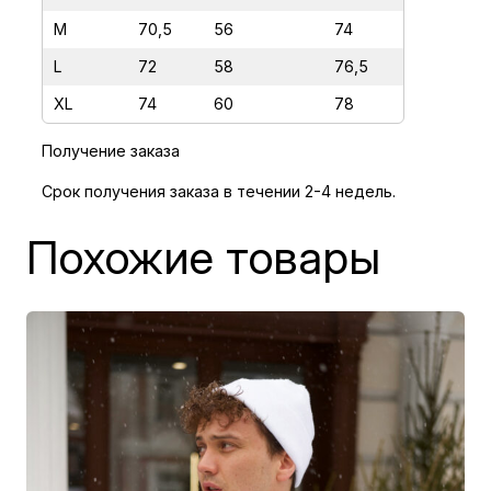
Е
Я
M
70,5
56
74
Р
L
72
58
76,5
А
XL
74
60
78
Т
Ы
Получение заказа
П
Срок получения заказа в течении 2-4 недель.
Похожие товары