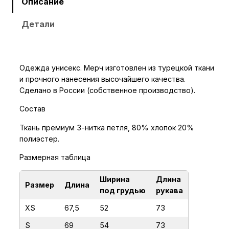
е
Описание
с
Детали
т
в
о
т
Одежда унисекс. Мерч изготовлен из турецкой ткани
о
и прочного нанесения высочайшего качества.
в
Сделано в России (собственное производство).
а
Состав
р
а
Ткань премиум 3-нитка петля, 80% хлопок 20%
полиэстер.
Х
у
Размерная таблица
д
и
Ширина
Длина
Размер
Длина
под грудью
рукава
С
И
XS
67,5
52
73
Н
S
69
54
73