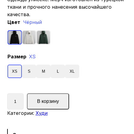
ткани и прочного нанесения высочайшего
качества.
Цвет
Чёрный
Размер
XS
XS
S
M
L
XL
К
В корзину
о
л
Категории:
Худи
и
ч