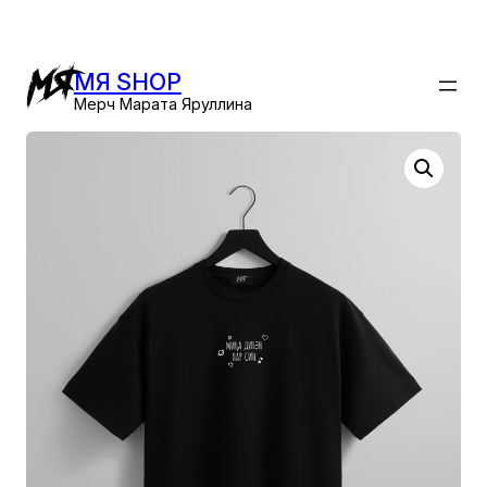
Перейти
к
содержимому
МЯ SHOP
Мерч Марата Яруллина