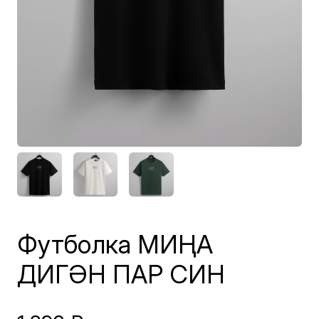
Футболка МИҢА
ДИГӘН ПАР СИН