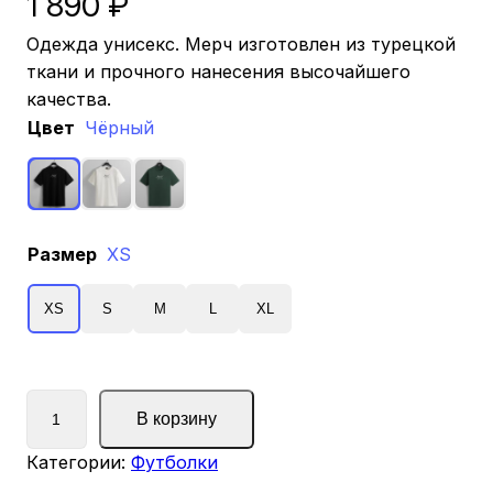
1 890
₽
Одежда унисекс. Мерч изготовлен из турецкой
ткани и прочного нанесения высочайшего
качества.
Цвет
Чёрный
Размер
XS
XS
S
M
L
XL
К
В корзину
о
л
Категории:
Футболки
и