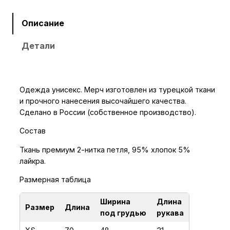
ч
е
Описание
с
Детали
т
в
о
т
Одежда унисекс. Мерч изготовлен из турецкой ткани
о
и прочного нанесения высочайшего качества.
в
Сделано в России (собственное производство).
а
Состав
р
а
Ткань премиум 2-нитка петля, 95% хлопок 5%
лайкра.
Ф
у
Размерная таблица
т
б
Ширина
Длина
Размер
Длина
под грудью
рукава
о
л