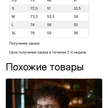
XS
70
48
31
к
S
72,5
51
32,5
а
М
M
73,5
53,5
34
И
L
74
56
35
Ң
XL
76
59
36
А
Д
Получение заказа
И
Срок получения заказа в течении 2-4 недель.
Г
Ә
Похожие товары
Н
П
А
Р
С
И
Н